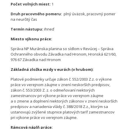
Počet voľných miest:
1
Druh pracovného pomeru:
plný úväzok, pracovný pomer
na neurčitý čas
Termín nástupu:
ihneď
Miesto výkonu práce:
Správa NP Muránska planina so sídlom v Revúcej – Správa
Ochranného obvodu Závadka nad Hronom, Hronská 621/60,
976 67 Závadka nad Hronom
Základná zložka mzdy v eurách (v hrubom):
Platové podmienky určuje zákon č. 552/2003 Z.z. o výkone
práce vo verejnom záujme v znení neskorších predpisov,
zákon č. 553/2003 Z. z. o odmeňovaní niektorých
zamestnancov pri výkone práce vo verejnom záujme
a o zmene a doplnení niektorých zákonov v znení neskorších
predpisov a nariadenia vlády č. 388/2018 Z.z., ktorým sa
ustanovujú zvýšené stupnice platových taríf zamestnancov
pri výkone práce vo verejnom záujme.
Rámcová náplň práce: