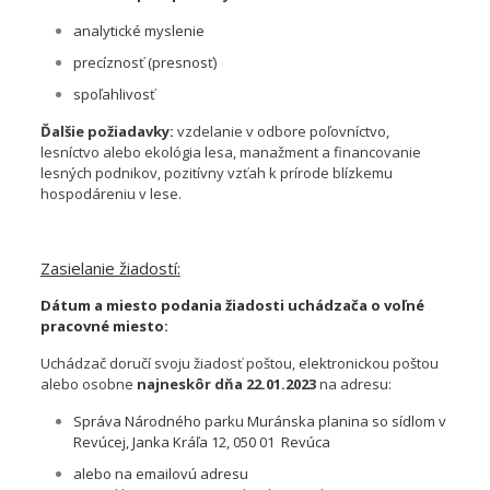
analytické myslenie
precíznosť (presnosť)
spoľahlivosť
Ďalšie požiadavky:
vzdelanie v odbore poľovníctvo,
lesníctvo alebo ekológia lesa, manažment a financovanie
lesných podnikov, pozitívny vzťah k prírode blízkemu
hospodáreniu v lese.
Zasielanie žiadostí
:
Dátum a miesto podania žiadosti uchádzača o voľné
pracovné miesto:
Uchádzač doručí svoju žiadosť poštou, elektronickou poštou
alebo osobne
najneskôr dňa 22.01.2023
na adresu:
Správa Národného parku Muránska planina so sídlom v
Revúcej, Janka Kráľa 12, 050 01 Revúca
alebo na emailovú adresu