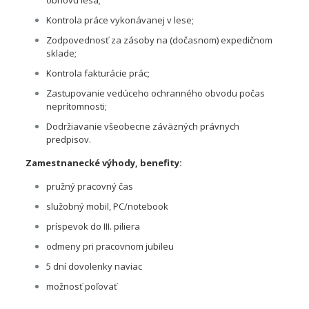
obnovu lesa;
Kontrola práce vykonávanej v lese;
Zodpovednosť za zásoby na (dočasnom) expedičnom
sklade;
Kontrola fakturácie prác;
Zastupovanie vedúceho ochranného obvodu počas
neprítomnosti;
Dodržiavanie všeobecne záväzných právnych
predpisov.
Zamestnanecké výhody, benefity:
pružný pracovný čas
služobný mobil, PC/notebook
príspevok do III. piliera
odmeny pri pracovnom jubileu
5 dní dovolenky naviac
možnosť poľovať