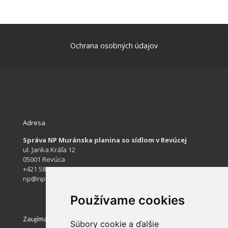
Ochrana osobných údajov
Adresa
Správa NP Muránska planina so sídlom v Revúcej
ul. Janka Kráľa 12
05001 Revúca
+421 584 422 061
np@npmuranskaplanina.sk
Používame cookies
Zaujímavé stránky
Súbory cookie a ďalšie