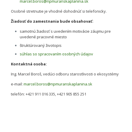
marcel.boros@npmuranskaplanina.sk
Osobné stretnutie je vhodné dohodnúť si telefonicky.
Žiadosť do zamestnania bude obsahovať:
samotnú žiadosť s uvedením motivácie záujmu pre
uvedené pracovné miesto
štruktúrovaný životopis
súhlas so spracovaním osobných údajov
Kontaktná osoba:
Ing. Marcel Boroš, vedúci odboru starostlivosti o ekosystémy
e-mail:
marcel.boros@npmuranskaplanina.sk
telefón: +421 911 016 335, +421 905 855 251