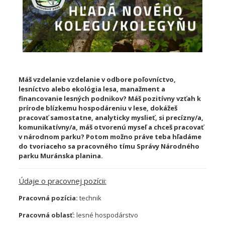
Máš vzdelanie vzdelanie v odbore poľovníctvo,
lesníctvo alebo ekológia lesa, manažment a
financovanie lesných podnikov? Máš pozitívny vzťah k
prírode blízkemu hospodáreniu v lese, dokážeš
pracovať samostatne, analyticky myslieť, si precízny/a,
komunikatívny/a, máš otvorenú myseľ a chceš pracovať
v národnom parku? Potom možno práve teba hľadáme
do tvoriaceho sa pracovného tímu Správy Národného
parku Muránska planina.
Údaje o pracovnej pozícii:
Pracovná pozícia:
technik
Pracovná oblasť:
lesné hospodárstvo