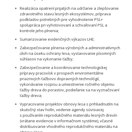
Realizácia opatrení prijatých na udržanie a zlepšovanie
zdravotného stavu lesných ekosystémov, príprava
podkladov potrebných pre vyhodnotenie PSL+
spolupráca pri vyhotovovaní a schvaľovaní PSL a
kontrole jeho plnenia;
Sumarizovanie evidenčných výkazov LHE;
Zabezpečovanie plnenia výrobných a administratívnych
úloh na úseku ochrany lesa, vystavovanie písomných
súhlasov na vykonanie ťažby;
Zabezpečovanie a koordinovanie technologickej
prípravy pracovísk v prospech enviromentálne
priaznivých ťažbovo dopravných technológií,
vykonávanie rozpisu a umiestnenie ročného objemu
ťažby dreva do porastov, podieľanie sa na vyznačovaní
ťažby dreva;
Vypracovanie projektov obnovy lesa s prihliadnutím na
skutočný stav holín, vedenie agendy súvisiacej
s používaním reprodukčného materiálu lesných drevín
(vrátane evidencie v informačnom systéme), včasné
distribuovanie vhodného reprodukčného materiálu na