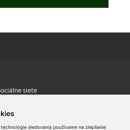
Sociálne siete
kies
 technológie sledovania používame na zlepšenie