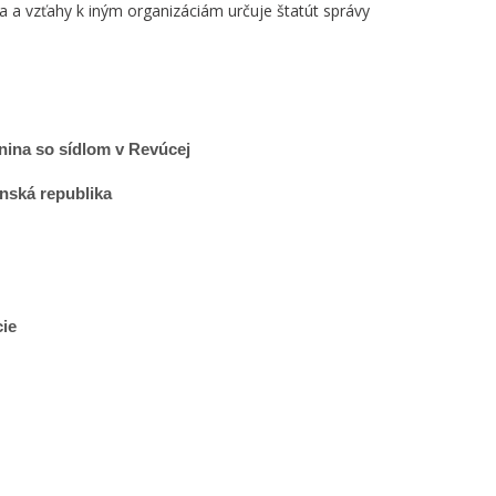
a a vzťahy k iným organizáciám určuje štatút správy
ina so sídlom v Revúcej
enská republika
cie