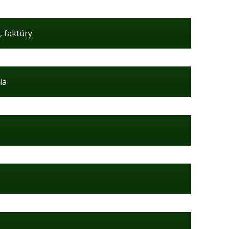
, faktúry
ia