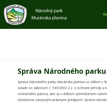
Ú
Správa Národného parku 
Správa Národného parku Muránska planina so sídlom v Rev
súlade so zákonom č. 543/2002 Z.z. o ochrane prírody a k
ochranného pásma, ako aj v ďalšom vymedzenom území. S
všeobecne záväznými právnymi predpismi. Správa národné