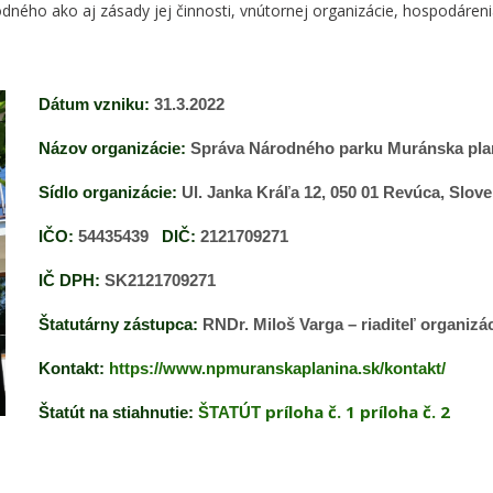
ného ako aj zásady jej činnosti, vnútornej organizácie, hospodáreni
Dátum vzniku:
31.3.2022
Názov organizácie:
Správa Národného parku Muránska plan
Sídlo organizácie:
Ul. Janka Kráľa 12, 050 01 Revúca, Slov
IČO:
54435439
DIČ:
2121709271
IČ DPH:
SK2121709271
Štatutárny zástupca:
RNDr. Miloš Varga – riaditeľ organizá
Kontakt:
https://www.npmuranskaplanina.sk/kontakt/
príloha č. 1
príloha č. 2
Štatút na stiahnutie:
ŠTATÚT