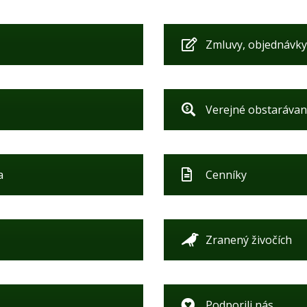
Zmluvy, objednávky
Verejné obstarávan
a
Cenníky
Zranený živočích
Podporili nás