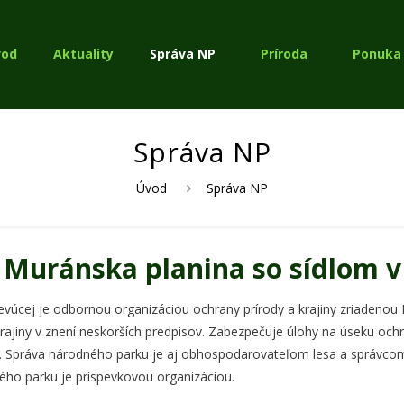
vod
Aktuality
Správa NP
Príroda
Ponuka 
Správa NP
Úvod
Správa NP
Muránska planina so sídlom v
úcej je odbornou organizáciou ochrany prírody a krajiny zriadenou M
rajiny v znení neskorších predpisov. Zabezpečuje úlohy na úseku och
práva národného parku je aj obhospodarovateľom lesa a správcom le
ho parku je príspevkovou organizáciou.