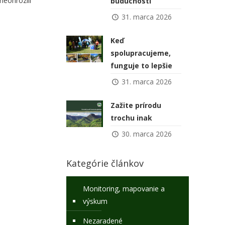
neohrozili
budúcnosti
31. marca 2026
Keď
spolupracujeme,
funguje to lepšie
31. marca 2026
Zažite prírodu
trochu inak
30. marca 2026
Kategórie článkov
Monitoring, mapovanie a
výskum
Nezaradené