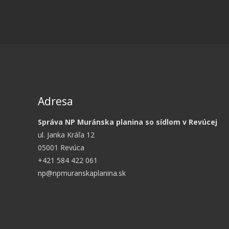
Adresa
Správa NP Muránska planina so sídlom v Revúcej
ul. Janka Kráľa 12
05001 Revúca
+421 584 422 061
np@npmuranskaplanina.sk