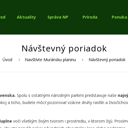
vod
Aktuality
Správa NP
Príroda
Ponuka 
Návštevný poriadok
Úvod
Navštívte Muránsku planinu
Návštevný poriadok
ovenska.
Spolu s ostatnými národným parkmi predstavuje naše
najv
koj a ticho, budete môcť pozorovať vzácne druhy rastlín a živočíchov
duplne
voči všetkým živým tvorom i prostrediu, v ktorom žijú. Prosím