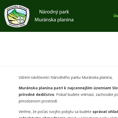
Ú
Vážení návštevníci Národného parku Muránska planina,
Muránska planina patrí k najcennejším územiam Sl
prírodné dedičstvo
. Pokiaľ budete vnímaví, zachováte po
prirodzenom prostredí.
Veríme, že počas svojho pobytu sa budete
správať ohľa