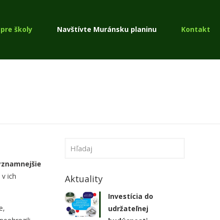
pre školy
Navštívte Muránsku planinu
Kontakt
ýznamnejšie
 v ich
Aktuality
Investícia do
e,
udržateľnej