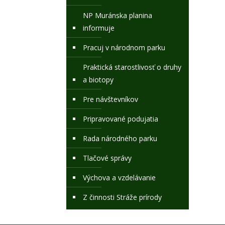
NP Muránska planina
informuje
Pracuj v národnom parku
Praktická starostlivosť o druhy
a biotopy
Pre návštevníkov
Pripravované podujatia
Rada národného parku
Tlačové správy
Výchova a vzdelávanie
Z činnosti Stráže prírody