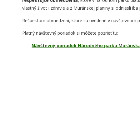
rešpektujte obmedzenia
, ktoré v národnom parku plati
vlastný život i zdravie a z Muránskej planiny si odniesli iba
Rešpektom obmedzení, ktoré sú uvedené v návštevnom 
Platný návštevný poriadok si môžete pozrieť tu:
Návštevný poriadok Národného parku Muránska