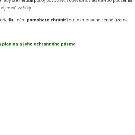
a, aby ste nerušili pokoj pôvodných obyvateľov lesa alebo podzemia, 
 príjemné zážitky.
poriadku, nám
pomáhate chrániť
toto mimoriadne cenné územie.
 planina a jeho ochranného pásma