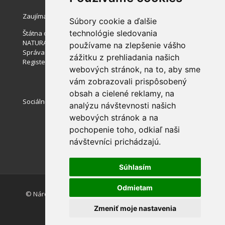
Zaujímavé stránky
Súbory cookie a ďalšie
technológie sledovania
Štátna ochrana prírody SR
NATURA 2000
používame na zlepšenie vášho
Správa slovenských jaskýň
zážitku z prehliadania našich
Register ponúkaného majetku štátu
webových stránok, na to, aby sme
vám zobrazovali prispôsobený
obsah a cielené reklamy, na
Sociálne siete
analýzu návštevnosti našich
webových stránok a na
pochopenie toho, odkiaľ naši
návštevníci prichádzajú.
Súhlasím
Odmietam
© Národný park Muránska planina |
Nastavenie cookies
Zmeniť moje nastavenia