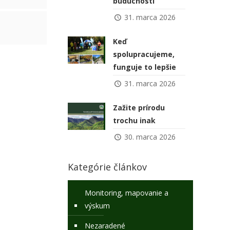
budúcnosti
31. marca 2026
Keď
spolupracujeme,
funguje to lepšie
31. marca 2026
Zažite prírodu
trochu inak
30. marca 2026
Kategórie článkov
Monitoring, mapovanie a
výskum
Nezaradené