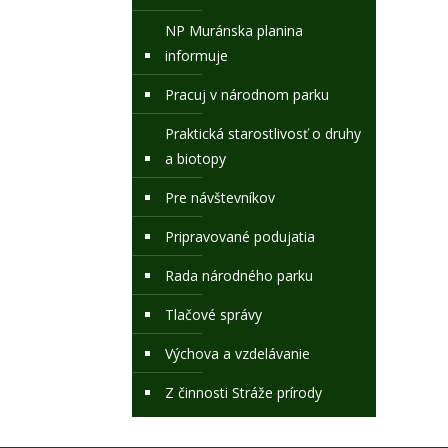
NP Muránska planina
informuje
Pracuj v národnom parku
Praktická starostlivosť o druhy
a biotopy
Pre návštevníkov
Pripravované podujatia
Rada národného parku
Tlačové správy
Výchova a vzdelávanie
Z činnosti Stráže prírody