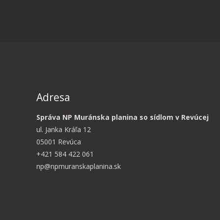
Adresa
Správa NP Muránska planina so sídlom v Revúcej
ul. Janka Kráľa 12
05001 Revúca
+421 584 422 061
np@npmuranskaplanina.sk