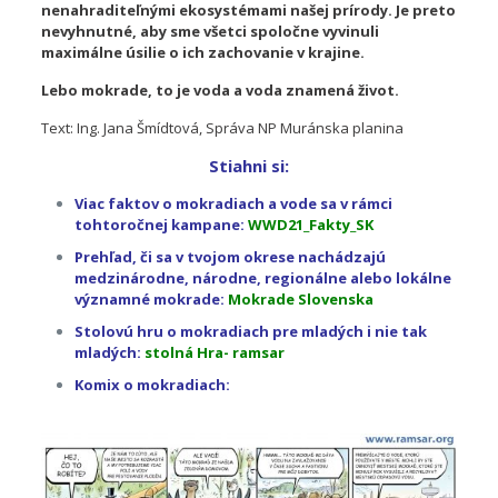
nenahraditeľnými ekosystémami našej prírody. Je preto
nevyhnutné, aby sme všetci spoločne vyvinuli
maximálne úsilie o ich zachovanie v krajine.
Lebo mokrade, to je voda a voda znamená život.
Text: Ing. Jana Šmídtová, Správa NP Muránska planina
Stiahni si:
Viac faktov o mokradiach a vode sa v rámci
tohtoročnej kampane:
WWD21_Fakty_SK
Prehľad, či sa v tvojom okrese nachádzajú
medzinárodne, národne, regionálne alebo lokálne
významné mokrade:
Mokrade Slovenska
Stolovú hru o mokradiach pre mladých i nie tak
mladých:
stolná Hra- ramsar
Komix o mokradiach: