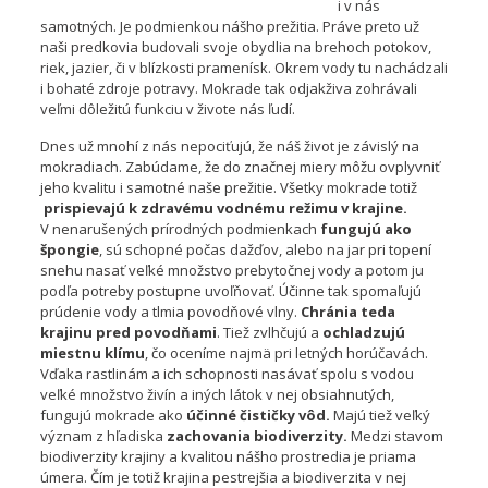
i v nás
samotných. Je podmienkou nášho prežitia. Práve preto už
naši predkovia budovali svoje obydlia na brehoch potokov,
riek, jazier, či v blízkosti pramenísk. Okrem vody tu nachádzali
i bohaté zdroje potravy. Mokrade tak odjakživa zohrávali
veľmi dôležitú funkciu v živote nás ľudí.
Dnes už mnohí z nás nepociťujú, že náš život je závislý na
mokradiach. Zabúdame, že do značnej miery môžu ovplyvniť
jeho kvalitu i samotné naše prežitie. Všetky mokrade totiž
prispievajú k zdravému vodnému režimu v krajine.
V nenarušených prírodných podmienkach
fungujú ako
špongie
, sú schopné počas dažďov, alebo na jar pri topení
snehu nasať veľké množstvo prebytočnej vody a potom ju
podľa potreby postupne uvoľňovať. Účinne tak spomaľujú
prúdenie vody a tlmia povodňové vlny.
Chránia teda
krajinu pred povodňami
. Tiež zvlhčujú a
ochladzujú
miestnu klímu
, čo oceníme najmä pri letných horúčavách.
Vďaka rastlinám a ich schopnosti nasávať spolu s vodou
veľké množstvo živín a iných látok v nej obsiahnutých,
fungujú mokrade ako
účinné čističky vôd.
Majú tiež veľký
význam z hľadiska
zachovania biodiverzity.
Medzi stavom
biodiverzity krajiny a kvalitou nášho prostredia je priama
úmera. Čím je totiž krajina pestrejšia a biodiverzita v nej