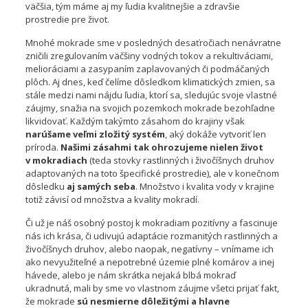
väčšia, tým máme aj my ľudia kvalitnejšie a zdravšie
prostredie pre život.
Mnohé mokrade sme v posledných desaťročiach nenávratne
zničili zregulovaním väčšiny vodných tokov a rekultiváciami,
melioráciami a zasypaním zaplavovaných či podmáčaných
plôch. Aj dnes, keď čelíme dôsledkom klimatických zmien, sa
stále medzi nami nájdu ľudia, ktorí sa, sledujúc svoje vlastné
záujmy, snažia na svojich pozemkoch mokrade bezohľadne
likvidovať. Každým takýmto zásahom do krajiny však
narúšame veľmi zložitý systém
, aký dokáže vytvoriť len
príroda.
Našimi zásahmi tak ohrozujeme nielen život
v mokradiach
(teda stovky rastlinných i živočíšnych druhov
adaptovaných na toto špecifické prostredie), ale v konečnom
dôsledku
aj samých seba
. Množstvo i kvalita vody v krajine
totiž závisí od množstva a kvality mokradí.
Či už je náš osobný postoj k mokradiam pozitívny a fascinuje
nás ich krása, či udivujú adaptácie rozmanitých rastlinných a
živočíšnych druhov, alebo naopak, negatívny – vnímame ich
ako nevyužiteľné a nepotrebné územie plné komárov a inej
hávede, alebo je nám skrátka nejaká blbá mokraď
ukradnutá, mali by sme vo vlastnom záujme všetci prijať fakt,
že mokrade
sú nesmierne dôležitými a hlavne