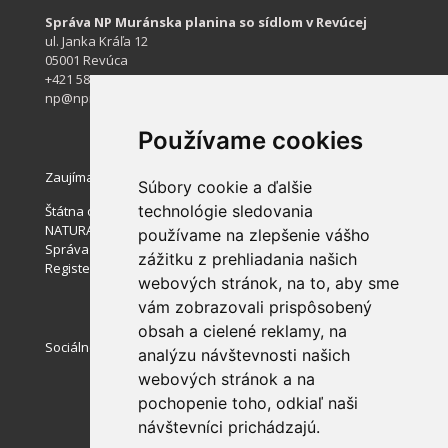
Správa NP Muránska planina so sídlom v Revúcej
ul. Janka Kráľa 12
05001 Revúca
+421 584 422 061
np@npmuranskaplanina.sk
Používame cookies
Zaujímavé stránky
Súbory cookie a ďalšie
technológie sledovania
Štátna ochrana prírody SR
NATURA 2000
používame na zlepšenie vášho
Správa slovenských jaskýň
zážitku z prehliadania našich
Register ponúkaného majetku štátu
webových stránok, na to, aby sme
vám zobrazovali prispôsobený
obsah a cielené reklamy, na
Sociálne siete
analýzu návštevnosti našich
webových stránok a na
pochopenie toho, odkiaľ naši
návštevníci prichádzajú.