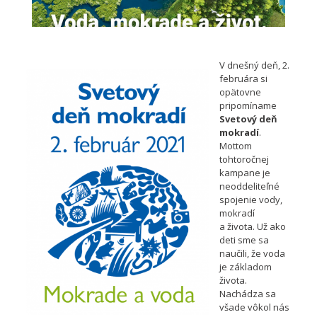
V dnešný deň, 2.
februára si
opätovne
pripomíname
Svetový deň
mokradí
.
Mottom
tohtoročnej
kampane je
neoddeliteľné
spojenie vody,
mokradí
a života. Už ako
deti sme sa
naučili, že voda
je základom
života.
Nachádza sa
všade vôkol nás