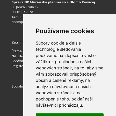
Správa NP Muránska planina so sídlom v Revúcej
ul. Janka Kráľa 12
05001 Revúca
+421 584 422 061
np@npmuranskaplanina.sk
Používame cookies
Zaujímavé stránky
Súbory cookie a ďalšie
technológie sledovania
Štátna ochrana prírody SR
NATURA 2000
používame na zlepšenie vášho
Správa slovenských jaskýň
zážitku z prehliadania našich
Register ponúkaného majetku štátu
webových stránok, na to, aby sme
vám zobrazovali prispôsobený
obsah a cielené reklamy, na
Sociálne siete
analýzu návštevnosti našich
webových stránok a na
pochopenie toho, odkiaľ naši
návštevníci prichádzajú.