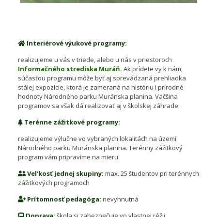
Interiérové výukové programy:
realizujeme u vás v triede, alebo u nás v priestoroch
Informačného strediska Muráň.
Ak prídete vy k nám,
súčasťou programu môže byť aj sprevádzaná prehliadka
stálej expozície, ktorá je zameraná na históriu i prírodné
hodnoty Národného parku Muránska planina. Väčšina
programov sa však dá realizovať aj v školskej záhrade.
Terénne zážitkové programy:
realizujeme výlučne vo vybraných lokalitách na území
Národného parku Muránska planina. Terénny zážitkový
program vám pripravíme na mieru.
Vel’kosť jednej skupiny:
max. 25 študentov pri terénnych
zážitkových programoch
Prítomnosť pedagóga:
nevyhnutná
Doprava:
škola si zabezpečuje vo vlastnej réžii