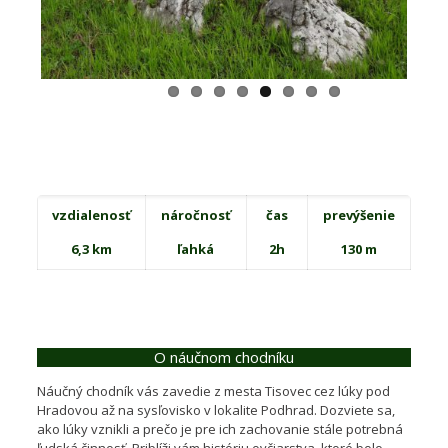
vzdialenosť
náročnosť
čas
prevýšenie
6,3 km
ľahká
2h
130 m
O náučnom chodníku
Náučný chodník vás zavedie z mesta Tisovec cez lúky pod
Hradovou až na sysľovisko v lokalite Podhrad. Dozviete sa,
ako lúky vznikli a prečo je pre ich zachovanie stále potrebná
ľudská činnosť. Priblíži vám históriu ovčiarstva, ktoré bolo