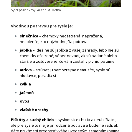
Syseľ pasienkový. Autor: M. Detko
Vhodnou potravou pre sysle je:
slnečnica
– chemicky neošetrená, nepražená,
nesolená; je to najvhodnejšia potrava
jablká
– ideálne sú jabĺčka z vašej záhrady, lebo nie sú
chemicky ošetrené; vôbec nevadí, ak sú padané alebo
staršie a zošúverené, čo vám zostali v pivnici po zime.
mrkva
– strúhať ju samozrejme nemusíte, sysle sú
hlodavce, poradia si
cvikla
jačmeň
ovos
vlašské orechy
Piškóty a suchý chlieb –
sysľom síce chutia a neublížia im,
ale pre sysle to nie je prirodzená potrava a budeme radi, ak
dáte pri kŕmení prednosť vyššie uvedeným semenám (najmä