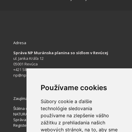
Adresa
Správa NP Muránska planina so sídlom v Revúcej
ul. Janka Kráľa 12
05001 Revúca
+421 584 422 061
np@npmuranskaplanina.sk
Používame cookies
Zaujímavé stránky
Súbory cookie a ďalšie
technológie sledovania
Štátna ochrana prírody SR
NATURA 2000
používame na zlepšenie vášho
Správa slovenských jaskýň
zážitku z prehliadania našich
Register ponúkaného majetku štátu
webových stránok, na to, aby sme