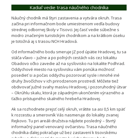
Kadiaľ vedie trasa náučného chodníka
Náučný chodník má štyri zastavenia a vytvára okruh. Trasa
začína pri informačnom bode umiestnenom vedľa budovy
strednej odbornej školy v Tisovci. Jej časť vedie súbežne s
modro značeným turistickým chodníkom a na krátkom úseku
je totožná aj s trasou NCH Hradová.
Od informačného bodu smeruje JZ pod úpätie Hradovej, tu sa
stáča vľavo – južne a po poľných cestách vás cez lokalitu
Obadovo očko zavedie až na sysľovisko na lokalite Podhrad.
Oddychové miesto na sysľovisku vám ponúka možnosť
posedieť si a počas oddychu pozorovať sysle i mnohé iné
druhy živočíchov v ich prirodzenom prostredí. Môžete tiež
obdivovať južné svahy masívu Hradovej, i pozoruhodný útvar
– Okrúhlu skalu, ktorá je západným ukončením výrazného a
ťažko prístupného skalného hrebeňa Hradovej.
Ak sa rozhodnete prejsť celý okruh, vrátite sa asi 0,5 km späť
k rozcestiu a smerovník Vás nasmeruje do lokality zvanej
Rejkovo. Tu pri areáli družstva nájdete posledný – štvrtý
informačný panel venovaný ovčiarstvu. Trasa náučného
chodníka ďalej pokračuje už bez zastavení k tisovskému