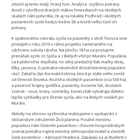
zmizol aj tento malý, hravý tvor. Analýza zvyškov potravy
(kostí z vývržkov) dravých vtákov hniezdiacich na okolitých
skalách nám potvrdila, že aj na lokalite Podhrad i okolitých
pasienkoch sysle kedysi bežne žili a tvorili veľkú časť ich
potravy.
K opätovnému návratu sysľa na pasienky v okolí Tisovca sme
pristúpili v roku 2010 v rámci projektu zameraného na
záchranu sokola rároha. Na plochu 18 ha sa postupne
prenášali sysle zo Spiša a z Bielych vôd pri Muráni. Populácia
sa každoročne dopĺňala, no silný predačný tlak mačky divej,
líšky, jazveca, či jastraba neumožnil dosiaľ miestnej populácii
rásť. Zatiaľ tu žije iba malá kolónia, ktorá je stále veľmi zvislá
od činnosti človeka. Rozloha okolitých pasienkov (cca 500 ha)
a pestrosť krajiny (políčka, pasienky, kosenie lúk, dostatok
zvierat – ovce, kravy, somáriky, kone) však vytvárajú ďaleko
lepšie vyhliadky pre šírenie sysľa, ako na Bielych vodách pri
Muráni.
Aktivity na obnovu sysľoviska realizujeme v spolupráci s
občianskym združením Živá planina. Posilniť miestnu
populáciu nám čistením pasienkov i chovom hospodárskych
zvierat pomáha najmä miestny obhospodarovateľ a vlastník
časti pozemkov – Agrospol Hradová. Zapájajú sa aj študenti z