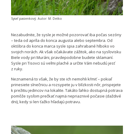
Syseľ pasienkový. Autor: M. Detko
Nezabudnite, že sysle je možné pozorovať iba počas sezóny
– teda od apríla do konca augusta alebo septembra. Od
októbra do konca marca sysle spia zahrabané hlboko vo
svojich norách. Ak však očakávate zážitok, ako na sysľovisku
Biele vody pri Muráni, pravdepodobne budete sklamaní.
Sysle pri Tisovci sú veľmi plaché a určite Vám nebudú jesť
z ruky.
Neznamená to však, že by ste ich nemohli kŕmiť – pokiaľ
prinesiete slnečnicu a rozsypete ju v blízkosti nôr, prispejete
k prežitiu jedincov na lokalite. Takáto ľahko dostupná potrava
pomôže sysľom prečkať najmä nepriaznivé počasie (daždivé
dni), kedy si len ťažko hľadajú potravu.