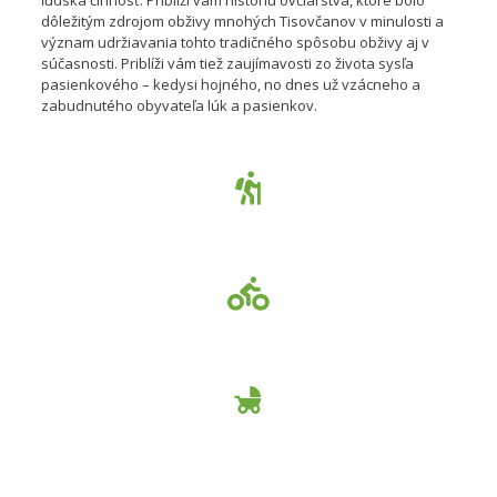
dôležitým zdrojom obživy mnohých Tisovčanov v minulosti a
význam udržiavania tohto tradičného spôsobu obživy aj v
súčasnosti. Priblíži vám tiež zaujímavosti zo života sysľa
pasienkového – kedysi hojného, no dnes už vzácneho a
zabudnutého obyvateľa lúk a pasienkov.