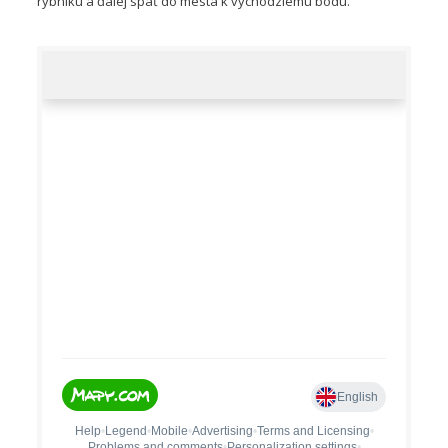
rybníku a ďalej späť do mesta k východziemu bodu.