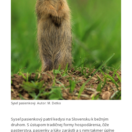
Syseľ pasienkový. Autor: M. Detko
Syseľ pasienkový patril kedysi na Slovensku k bežným
druhom. S ústupom tradičnej formy hospodárenia, čiže
pastierstva, pasienky a lúky zarástli a s nimi takmer úplne