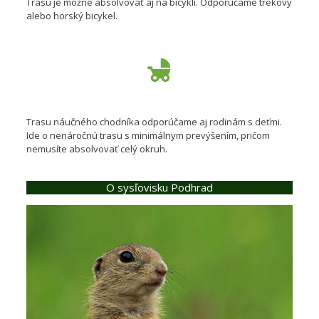
Trasu je možné absolvovať aj na bicykli. Odporúčame trekový
alebo horský bicykel.
Trasu náučného chodníka odporúčame aj rodinám s deťmi.
Ide o nenáročnú trasu s minimálnym prevýšením, pričom
nemusíte absolvovať celý okruh.
O sysľovisku Podhrad