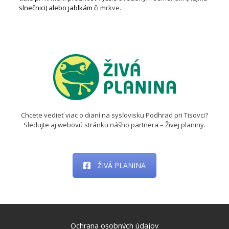
slnečnici) alebo jablkám či m
rkve.
Chcete vedieť viac o dianí na sysľovisku Podhrad pri Tisovci?
Sledujte aj webovú stránku nášho partnera – Živej planiny.
ŽIVÁ PLANINA
Ochrana osobných údajov