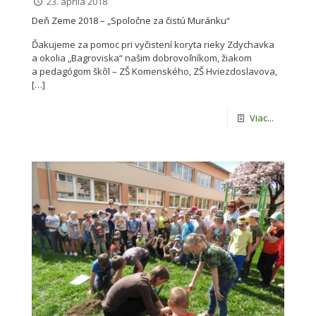
23. apríla 2018
Deň Zeme 2018 – „Spoločne za čistú Muránku“
Ďakujeme za pomoc pri vyčistení koryta rieky Zdychavka
a okolia „Bagroviska“ našim dobrovoľníkom, žiakom
a pedagógom škôl – ZŠ Komenského, ZŠ Hviezdoslavova,
[…]
Viac...