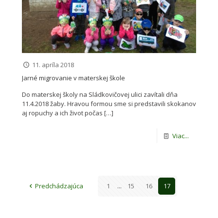
11. apríla 2018
Jarné migrovanie v materskej škole
Do materskej školy na Sládkovičovej ulici zavítali dňa
11.4.2018 žaby. Hravou formou sme si predstavili skokanov
aj ropuchy a ich život počas
[…]
Viac...
Predchádzajúca
1
...
15
16
17