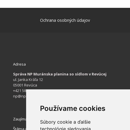
Ochrana osobných údajov
Adresa
Správa NP Muránska planina so sídlom v Revúcej
ul. Janka Kráľa 12
05001 Revúca
+421 584 422 061
np@npmuranskaplanina.sk
Používame cookies
Zaujímavé stránky
Súbory cookie a ďalšie
technológie sledovania
Štátna ochrana prírody SR