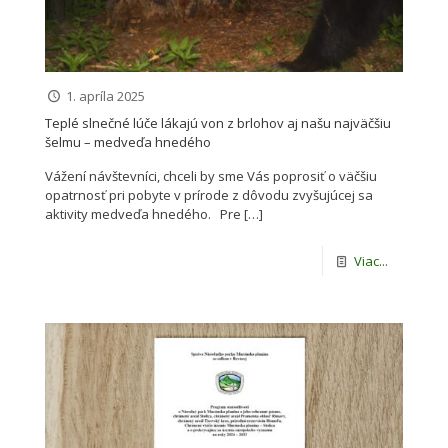
1. apríla 2025
Teplé slnečné lúče lákajú von z brlohov aj našu najväčšiu
šelmu – medveďa hnedého
Vážení návštevníci, chceli by sme Vás poprosiť o väčšiu
opatrnosť pri pobyte v prírode z dôvodu zvyšujúcej sa
aktivity medveďa hnedého. Pre
[…]
Viac...