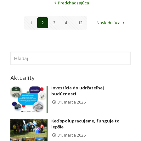
Predchádzajúca
1
2
3
4
...
12
Nasledujúca
Aktuality
Investícia do udržateľnej
budúcnosti
31. marca 2026
Keď spolupracujeme, funguje to
lepšie
31. marca 2026