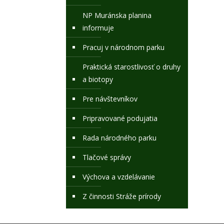
NP Muránska planina
informuje
Pracuj v národnom parku
Praktická starostlivosť o druhy
a biotopy
Pre návštevníkov
Pripravované podujatia
Rada národného parku
Tlačové správy
Výchova a vzdelávanie
Z činnosti Stráže prírody