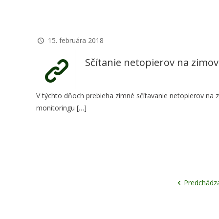
15. februára 2018
Sčítanie netopierov na zimov
V týchto dňoch prebieha zimné sčítavanie netopierov na 
monitoringu
[…]
Predchádz