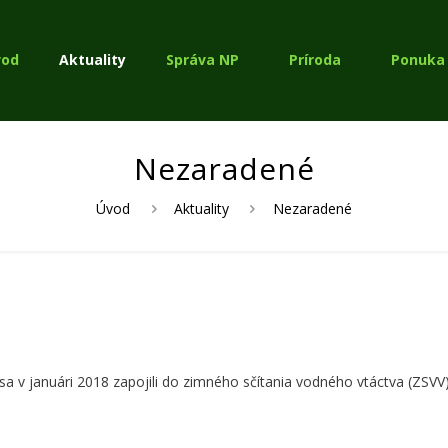
vod
Aktuality
Správa NP
Príroda
Ponuka 
Nezaradené
Úvod
Aktuality
Nezaradené
 v januári 2018 zapojili do zimného sčítania vodného vtáctva (ZSVV)