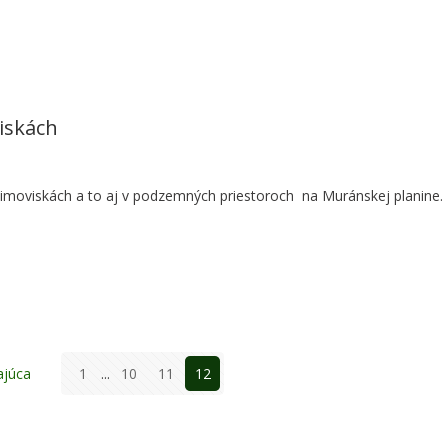
iskách
zimoviskách a to aj v podzemných priestoroch na Muránskej planine.
ajúca
1
...
10
11
12