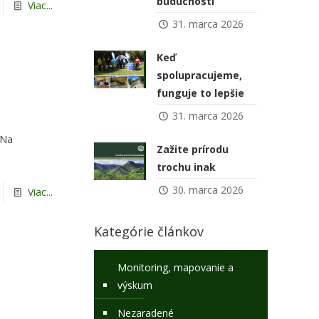
budúcnosti
Viac...
31. marca 2026
Keď
spolupracujeme,
funguje to lepšie
31. marca 2026
 Na
Zažite prírodu
trochu inak
30. marca 2026
Viac...
Kategórie článkov
Monitoring, mapovanie a
výskum
Nezaradené