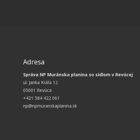
Adresa
Správa NP Muránska planina so sídlom v Revúcej
ul. Janka Kráľa 12
05001 Revúca
+421 584 422 061
np@npmuranskaplanina.sk