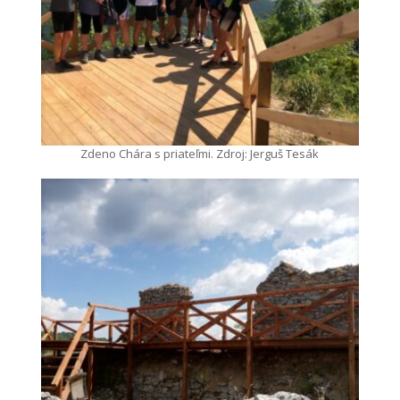
Zdeno Chára s priateľmi. Zdroj: Jerguš Tesák