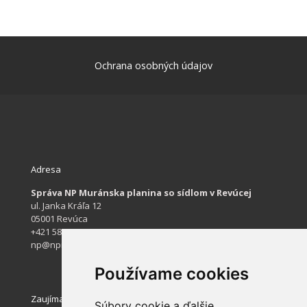
Ochrana osobných údajov
Adresa
Správa NP Muránska planina so sídlom v Revúcej
ul. Janka Kráľa 12
05001 Revúca
+421 584 422 061
np@npmuranskaplanina.sk
Používame cookies
Zaujímavé stránky
Súbory cookie a ďalšie