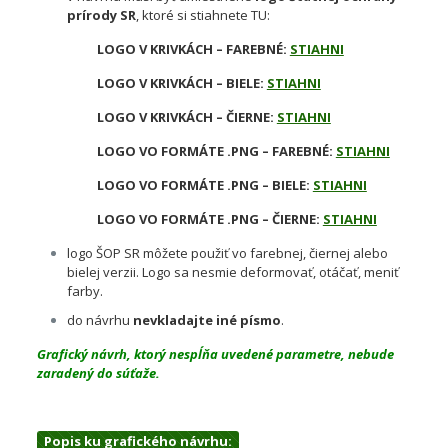
prírody SR
, ktoré si stiahnete TU:
LOGO V KRIVKÁCH – FAREBNÉ:
STIAHNI
LOGO V KRIVKÁCH – BIELE:
STIAHNI
LOGO V KRIVKÁCH – ČIERNE:
STIAHNI
LOGO VO FORMÁTE .PNG – FAREBNÉ:
STIAHNI
LOGO VO FORMÁTE .PNG – BIELE:
STIAHNI
LOGO VO FORMÁTE .PNG – ČIERNE:
STIAHNI
logo ŠOP SR môžete použiť vo farebnej, čiernej alebo
bielej verzii. Logo sa nesmie deformovať, otáčať, meniť
farby.
do návrhu
nevkladajte iné písmo
.
Grafický návrh, ktorý nespĺňa uvedené parametre, nebude
zaradený do súťaže.
Popis ku grafického návrhu: