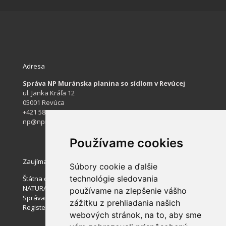
Adresa
Správa NP Muránska planina so sídlom v Revúcej
ul. Janka Kráľa 12
05001 Revúca
+421 584 422 061
np@npmuranskaplanina.sk
Používame cookies
Zaujímavé stránky
Súbory cookie a ďalšie
technológie sledovania
Štátna ochrana prírody SR
NATURA 2000
používame na zlepšenie vášho
Správa slovenských jaskýň
zážitku z prehliadania našich
Register ponúkaného majetku štátu
webových stránok, na to, aby sme