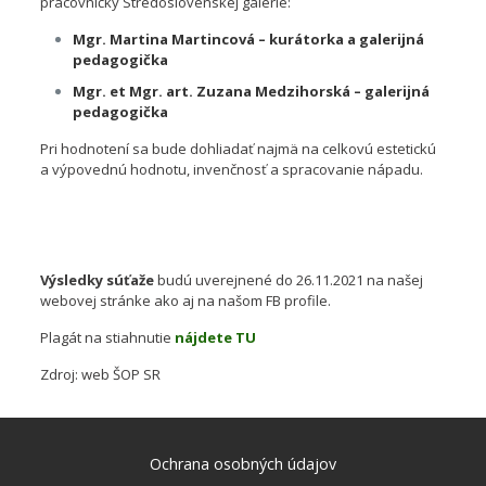
pracovníčky Stredoslovenskej galérie:
Mgr. Martina Martincová – kurátorka a galerijná
pedagogička
Mgr. et Mgr. art. Zuzana Medzihorská – galerijná
pedagogička
Pri hodnotení sa bude dohliadať najmä na celkovú estetickú
a výpovednú hodnotu, invenčnosť a spracovanie nápadu.
Výsledky súťaže
Výsledky súťaže
budú uverejnené do 26.11.2021 na našej
webovej stránke ako aj na našom FB profile.
Plagát na stiahnutie
nájdete TU
Zdroj: web ŠOP SR
Ochrana osobných údajov