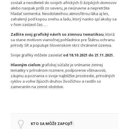
zostali a neodleteli do svojich afrických či ázijských domovov
alebo naopak prišli zo severu, je neúnavne a nepretržite
hľadať semienka. Neodolateľnou atmosférou láka aj les,
zahalený pod kopou snehu a ľadu, ktorý naoko spí akoby sa
v ňom zastavil čas… .
Zašlite svoj grafický návrh so zimnou tematikou
, ktorá
sa stane motívom vianočnej pohľadnice pre Štátnu ochranu
prírody SR a poputuje Slovenskom skrz chránené územia.
Svoje grafiky môžete zasielať
od 18.10.2021 do 21.11.2021.
Hlavným cieľom
grafickej súťaže je vnímanie zimnej
tematiky v prírodnom rozmere, podporenie všímavosti,
záujmu a poznania o svoje najbližšie prostredie, prírodných
cyklov a voľne žijúcich druhov živočíchov a rastlín so
zameraním na zimné obdobie.
Podmienky súťaže
KTO SA MÔŽE ZAPOJIŤ: