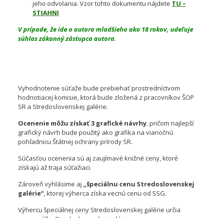
jeho odvolania. Vzor tohto dokumentu nájdete
TU –
STIAHNI
V prípade, že ide o autora mladšieho ako 18 rokov, udeľuje
súhlas zákonný zástupca autora.
Vyhodnotenie súťaže
Vyhodnotenie súťaže bude prebiehať prostredníctvom
hodnotiacej komisie, ktorá bude zložená z pracovníkov ŠOP
SR a Stredoslovenskej galérie.
Ocenenie môžu získať 3 grafické návrhy
, pričom najlepší
grafický návrh bude použitý ako grafika na vianočnú
pohľadnicu Štátnej ochrany prírody SR.
Súčasťou ocenenia sú aj zaujímavé knižné ceny, ktoré
získajú až traja súťažiaci.
Zároveň vyhlásime aj
„špeciálnu cenu Stredoslovenskej
galérie“
, ktorej výherca získa vecnú cenu od SSG.
Výhercu špeciálnej ceny Stredoslovenskej galérie určia