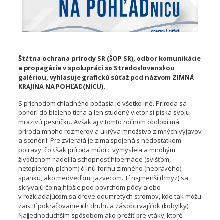
Štátna ochrana prírody SR (ŠOP SR), odbor komunikácie
a propagácie v spolupráci so Stredoslovenskou
galériou, vyhlasuje
grafickú súťaž
pod názvom
ZIMNÁ
KRAJINA NA POHĽAD(NICU).
S príchodom chladného počasia je všetko iné. Príroda sa
ponorí do bieleho ticha a len studený vietor si píska svoju
mrazivú pesničku. Avšak aj v tomto ročnom období má
príroda mnoho rozmerov a ukrýva množstvo zimných výjavov
a scenérií. Pre zvieratá je zima spojená s nedostatkom
potravy, čo však príroda múdro vymyslela a mnohým
živočíchom nadelila schopnosť hibernácie (svišťom,
netopierom, plchom) či inú formu zimného (nepravého)
spánku, ako medveďom, jazvecom. Tí najmenší (hmyz) sa
skrývajú čo najhlbšie pod povrchom pôdy alebo
v rozkladajúcom sa dreve odumretých stromov, kde tak môžu
zaistiť pokračovanie ich druhu a zásobu vajíčok (kobylky).
Najjednoduchším spôsobom ako prežiť pre vtáky, ktoré