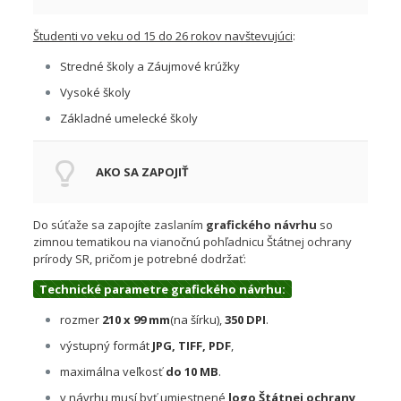
Študenti vo veku od 15 do 26 rokov navštevujúci
:
Stredné školy a Záujmové krúžky
Vysoké školy
Základné umelecké školy
AKO SA ZAPOJIŤ
Do súťaže sa zapojíte zaslaním
grafického návrhu
so
zimnou tematikou na vianočnú pohľadnicu Štátnej ochrany
prírody SR, pričom je potrebné dodržať:
Technické parametre
grafického návrhu:
rozmer
210 x 99 mm
(na šírku),
350 DPI
.
výstupný formát
JPG, TIFF, PDF
,
maximálna veľkosť
do 10 MB
.
v návrhu musí byť umiestnené
logo Štátnej ochrany