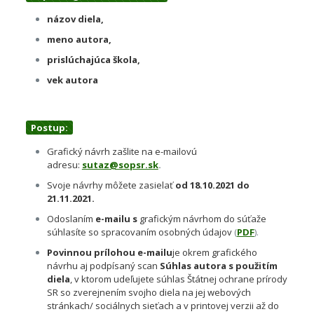
názov diela,
meno autora,
prislúchajúca škola,
vek autora
Postup:
Grafický návrh zašlite na e-mailovú
adresu:
sutaz@sopsr.sk
.
Svoje návrhy môžete zasielať
od 18.10.2021 do
21.11.2021.
Odoslaním
e-mailu s
grafickým návrhom do súťaže
súhlasíte so spracovaním osobných údajov
(
PDF
).
Povinnou prílohou e-mailu
je okrem grafického
návrhu aj podpísaný scan
Súhlas autora s použitím
diela
, v ktorom udeľujete súhlas Štátnej ochrane prírody
SR so zverejnením svojho diela na jej webových
stránkach/ sociálnych sieťach a v printovej verzii až do