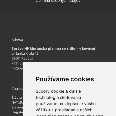
Ochrana osobných údajov
Adresa
Správa NP Muránska planina so sídlom v Revúcej
ul. Janka Kráľa 12
05001 Revúca
+421 584 422 061
np@npmuranskaplanina.sk
Používame cookies
Zaujímavé stránky
Súbory cookie a ďalšie
technológie sledovania
Štátna ochrana prírody SR
NATURA 2000
používame na zlepšenie vášho
Správa slovenských jaskýň
zážitku z prehliadania našich
Register ponúkaného majetku štátu