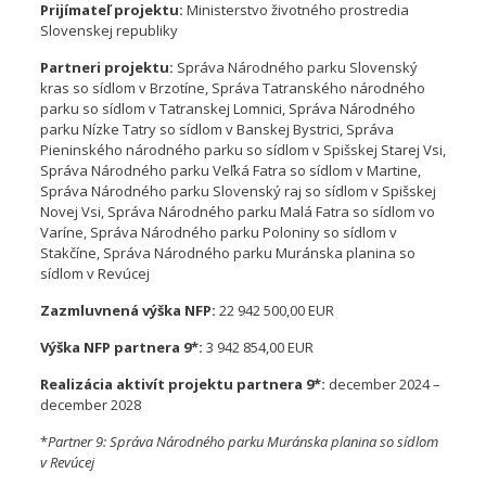
Prijímateľ projektu:
Ministerstvo životného prostredia
Slovenskej republiky
Partneri projektu:
Správa Národného parku Slovenský
kras so sídlom v Brzotíne, Správa Tatranského národného
parku so sídlom v Tatranskej Lomnici, Správa Národného
parku Nízke Tatry so sídlom v Banskej Bystrici, Správa
Pieninského národného parku so sídlom v Spišskej Starej Vsi,
Správa Národného parku Veľká Fatra so sídlom v Martine,
Správa Národného parku Slovenský raj so sídlom v Spišskej
Novej Vsi, Správa Národného parku Malá Fatra so sídlom vo
Varíne, Správa Národného parku Poloniny so sídlom v
Stakčíne, Správa Národného parku Muránska planina so
sídlom v Revúcej
Zazmluvnená výška NFP:
22 942 500,00 EUR
Výška NFP partnera 9*:
3 942 854,00 EUR
Realizácia aktivít projektu partnera 9*:
december 2024 –
december 2028
*
Partner 9: Správa Národného parku Muránska planina so sídlom
v Revúcej