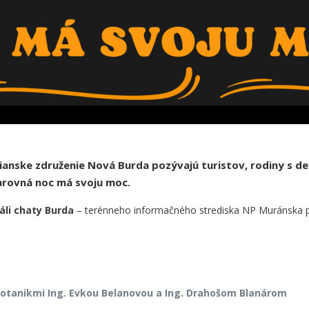
nske združenie Nová Burda pozývajú turistov, rodiny s deť
Čarovná noc má svoju moc.
eáli chaty Burda
– terénneho informačného strediska NP Muránska pla
 botanikmi Ing. Evkou Belanovou a Ing. Drahošom Blanárom