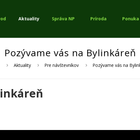
vod
Aktuality
Správa NP
Príroda
Ponuka 
Pozývame vás na Bylinkáreň
d
Aktuality
Pre návštevníkov
Pozývame vás na Bylin
linkáreň