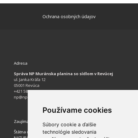
Ochrana osobných údajov
Adresa
Správa NP Muránska planina so sídlom v Revúcej
ul. Janka Kráľa 12
05001 Revúca
+421 584 422 061
np@npmuranskaplanina.sk
Používame cookies
Zaujímavé stránky
Súbory cookie a ďalšie
technológie sledovania
Štátna ochrana prírody SR
NATURA 2000