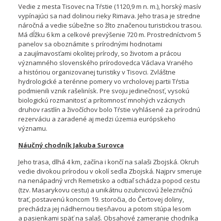
Vedie z mesta Tisovec na Tŕstie (1120,9 m n. m.), horský masív
vypínajúci sa nad dolinou rieky Rimava. Jeho trasa je stredne
náročná a vedie súbežne so žlto značenou turistickou trasou.
Má dĺžku 6 km a celkové prevýšenie 720 m. Prostredníctvom 5
panelov sa oboznámite s prírodnými hodnotami
a zaujímavosťami okolitej prírody, so životom a prácou
významného slovenského prírodovedca Václava Vraného
a históriou organizovanej turistiky v Tisovci. Zvláštne
hydrologické a terénne pomery vo vrcholovej partii Tŕstia
podmienili vznik rašelinísk. Pre svoju jedinečnosť, vysokú
biologickú rozmanitosť a prítomnosť mnohých vzácnych
druhov rastlín a živočíchov bolo Tŕstie vyhlásené za prírodnú
rezerváciu a zaradené aj medzi územia európskeho
významu.
Náučný chodník Jakuba Surovca
Jeho trasa, dlhá 4 km, začína i končí na salaši Zbojská. Okruh
vedie divokou prírodou v okolí sedla Zbojská. Najprv smeruje
na nenápadný vrch Remetisko a odtiaľ schádza popod cestu
(tzv. Masarykovu cestu) a unikátnu ozubnicovú železničnú
trať, postavenú koncom 19. storočia, do Čertovej doliny,
prechádza jej nádhernou tiesňavou a potom stúpa lesom
a pasienkami späť na salaš. Obsahové zameranie chodníka