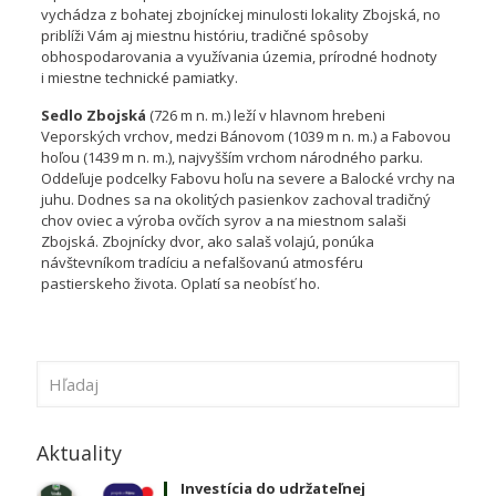
vychádza z bohatej zbojníckej minulosti lokality Zbojská, no
priblíži Vám aj miestnu históriu, tradičné spôsoby
obhospodarovania a využívania územia, prírodné hodnoty
i miestne technické pamiatky.
Sedlo Zbojská
(726 m n. m.) leží v hlavnom hrebeni
Veporských vrchov, medzi Bánovom (1039 m n. m.) a Fabovou
hoľou (1439 m n. m.), najvyšším vrchom národného parku.
Oddeľuje podcelky Fabovu hoľu na severe a Balocké vrchy na
juhu. Dodnes sa na okolitých pasienkov zachoval tradičný
chov oviec a výroba ovčích syrov a na miestnom salaši
Zbojská. Zbojnícky dvor, ako salaš volajú, ponúka
návštevníkom tradíciu a nefalšovanú atmosféru
pastierskeho života. Oplatí sa neobísť ho.
Aktuality
Investícia do udržateľnej