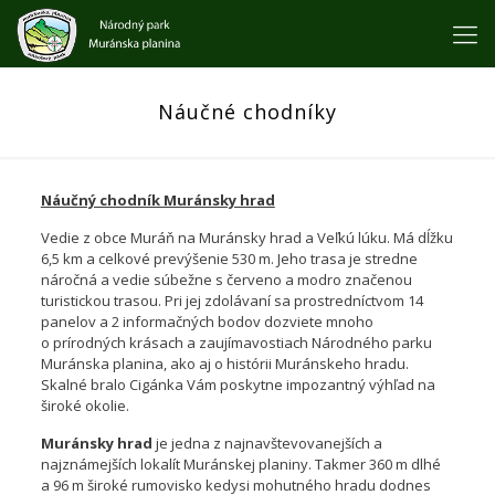
Náučné chodníky
Náučný chodník Muránsky hrad
Vedie z obce Muráň na Muránsky hrad a Veľkú lúku. Má dĺžku
6,5 km a celkové prevýšenie 530 m. Jeho trasa je stredne
náročná a vedie súbežne s červeno a modro značenou
turistickou trasou. Pri jej zdolávaní sa prostredníctvom 14
panelov a 2 informačných bodov dozviete mnoho
o prírodných krásach a zaujímavostiach Národného parku
Muránska planina, ako aj o histórii Muránskeho hradu.
Skalné bralo Cigánka Vám poskytne impozantný výhľad na
široké okolie.
Muránsky hrad
je jedna z najnavštevovanejších a
najznámejších lokalít Muránskej planiny. Takmer 360 m dlhé
a 96 m široké rumovisko kedysi mohutného hradu dodnes