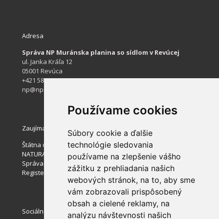
Adresa
Správa NP Muránska planina so sídlom v Revúcej
ul. Janka Kráľa 12
05001 Revúca
+421 584 422 061
np@npmuranskaplanina.sk
Používame cookies
Zaujímavé stránky
Súbory cookie a ďalšie
technológie sledovania
Štátna ochrana prírody SR
NATURA 2000
používame na zlepšenie vášho
Správa slovenských jaskýň
zážitku z prehliadania našich
Register ponúkaného majetku štátu
webových stránok, na to, aby sme
vám zobrazovali prispôsobený
obsah a cielené reklamy, na
Sociálne siete
analýzu návštevnosti našich