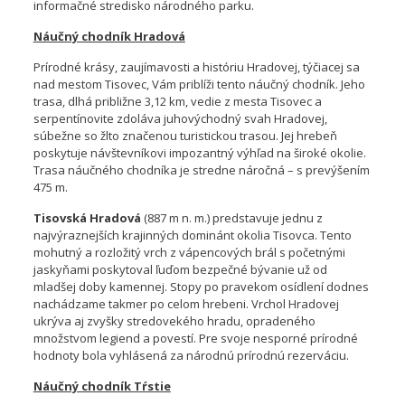
informačné stredisko národného parku.
Náučný chodník Hradová
Prírodné krásy, zaujímavosti a históriu Hradovej, týčiacej sa
nad mestom Tisovec, Vám priblíži tento náučný chodník. Jeho
trasa, dlhá približne 3,12 km, vedie z mesta Tisovec a
serpentínovite zdoláva juhovýchodný svah Hradovej,
súbežne so žlto značenou turistickou trasou. Jej hrebeň
poskytuje návštevníkovi impozantný výhľad na široké okolie.
Trasa náučného chodníka je stredne náročná – s prevýšením
475 m.
Tisovská Hradová
(887 m n. m.) predstavuje jednu z
najvýraznejších krajinných dominánt okolia Tisovca. Tento
mohutný a rozložitý vrch z vápencových brál s početnými
jaskyňami poskytoval ľuďom bezpečné bývanie už od
mladšej doby kamennej. Stopy po pravekom osídlení dodnes
nachádzame takmer po celom hrebeni. Vrchol Hradovej
ukrýva aj zvyšky stredovekého hradu, opradeného
množstvom legiend a povestí. Pre svoje nesporné prírodné
hodnoty bola vyhlásená za národnú prírodnú rezerváciu.
Náučný chodník Tŕstie