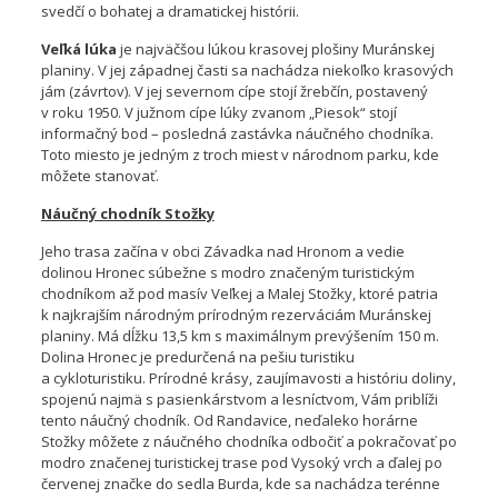
svedčí o bohatej a dramatickej histórii.
Veľká lúka
je najväčšou lúkou krasovej plošiny Muránskej
planiny. V jej západnej časti sa nachádza niekoľko krasových
jám (závrtov). V jej severnom cípe stojí žrebčín, postavený
v roku 1950. V južnom cípe lúky zvanom „Piesok“ stojí
informačný bod – posledná zastávka náučného chodníka.
Toto miesto je jedným z troch miest v národnom parku, kde
môžete stanovať.
Náučný chodník Stožky
Jeho trasa začína v obci Závadka nad Hronom a vedie
dolinou Hronec súbežne s modro značeným turistickým
chodníkom až pod masív Veľkej a Malej Stožky, ktoré patria
k najkrajším národným prírodným rezerváciám Muránskej
planiny. Má dĺžku 13,5 km s maximálnym prevýšením 150 m.
Dolina Hronec je predurčená na pešiu turistiku
a cykloturistiku. Prírodné krásy, zaujímavosti a históriu doliny,
spojenú najmä s pasienkárstvom a lesníctvom, Vám priblíži
tento náučný chodník. Od Randavice, neďaleko horárne
Stožky môžete z náučného chodníka odbočiť a pokračovať po
modro značenej turistickej trase pod Vysoký vrch a ďalej po
červenej značke do sedla Burda, kde sa nachádza terénne