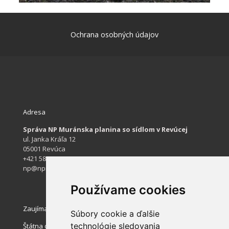
Ochrana osobných údajov
Adresa
Správa NP Muránska planina so sídlom v Revúcej
ul. Janka Kráľa 12
05001 Revúca
+421 584 422 061
np@npmuranskaplanina.sk
Používame cookies
Zaujímavé stránky
Súbory cookie a ďalšie
technológie sledovania
Štátna ochrana prírody SR