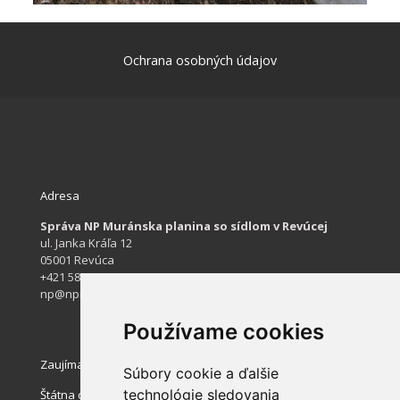
Ochrana osobných údajov
Adresa
Správa NP Muránska planina so sídlom v Revúcej
ul. Janka Kráľa 12
05001 Revúca
+421 584 422 061
np@npmuranskaplanina.sk
Používame cookies
Zaujímavé stránky
Súbory cookie a ďalšie
technológie sledovania
Štátna ochrana prírody SR