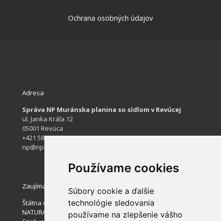
Ochrana osobných údajov
Adresa
Správa NP Muránska planina so sídlom v Revúcej
ul. Janka Kráľa 12
05001 Revúca
+421 584 422 061
np@npmuranskaplanina.sk
Používame cookies
Zaujímavé stránky
Súbory cookie a ďalšie
technológie sledovania
Štátna ochrana prírody SR
NATURA 2000
používame na zlepšenie vášho