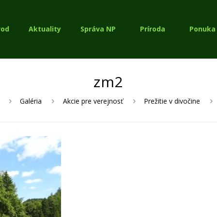
vod
Aktuality
Správa NP
Príroda
Ponuka 
zm2
Galéria
Akcie pre verejnosť
Prežitie v divočine