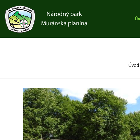
Ú
Úvod