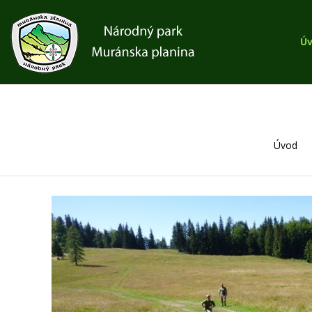
Ú
Úvod