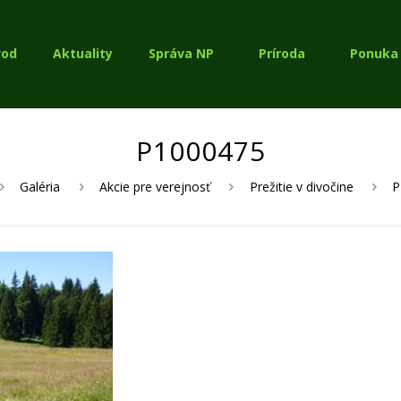
vod
Aktuality
Správa NP
Príroda
Ponuka 
P1000475
Galéria
Akcie pre verejnosť
Prežitie v divočine
P