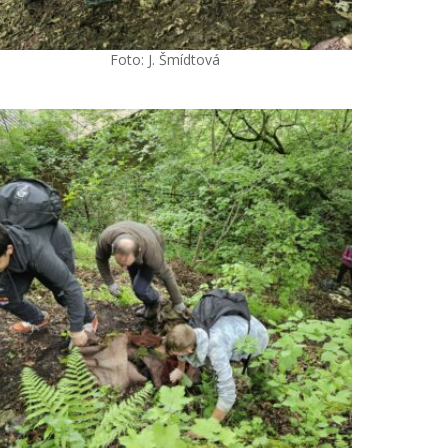
Foto: J. Šmídtová