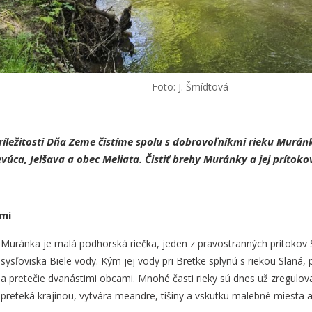
Foto: J. Šmídtová
íležitosti Dňa Zeme čistí
me
spolu s dobrovoľníkmi rieku Muránka
vúca, Jelšava a obec Meliata. Čistiť brehy Muránky a jej prítoko
mi
Muránka je malá podhorská riečka, jeden z pravostranných prítokov
sysľoviska Biele vody. Kým jej vody pri Bretke splynú s riekou Slaná
a pretečie dvanástimi obcami. Mnohé časti rieky sú dnes už zregulova
preteká krajinou, vytvára meandre, tíšiny a vskutku malebné miesta 