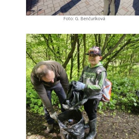
Foto: G. Benčuríková