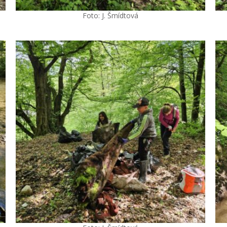
Foto: J. Šmídtová