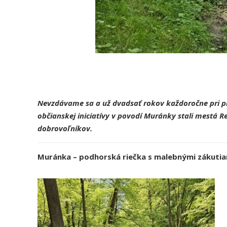
Nevzdávame sa a u
ž
dvadsať
rokov každoročne pri pr
občianskej iniciatívy v povodí Muránky stali mestá Re
dobrovoľníkov.
Muránka – podhorská riečka s malebnými zákutia