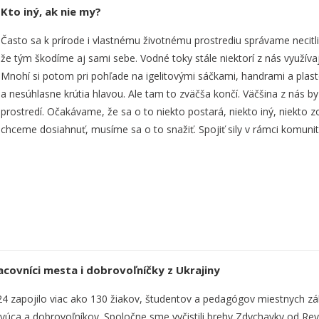
Kto iný, ak nie my?
Často sa k prírode i vlastnému životnému prostrediu správame necitl
že tým škodíme aj sami sebe. Vodné toky stále niektorí z nás využíva
Mnohí si potom pri pohľade na igelitovými sáčkami, handrami a pla
a nesúhlasne krútia hlavou. Ale tam to zväčša končí. Väčšina z nás 
prostredí. Očakávame, že sa o to niekto postará, niekto iný, niekto z
chceme dosiahnuť, musíme sa o to snažiť. Spojiť sily v rámci komunit
 pracovníci mesta i dobrovoľníčky z Ukrajiny
24 zapojilo viac ako 130 žiakov, študentov a pedagógov miestnych zá
ca a dobrovoľníkov. Spoločne sme vyčistili brehy Zdychavky od Rev