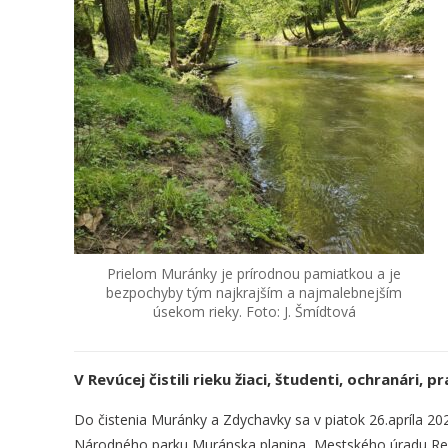
Prielom Muránky je prírodnou pamiatkou a je
bezpochyby tým najkrajším a najmalebnejším
úsekom rieky. Foto: J. Šmídtová
V Revúcej čistili rieku žiaci, študenti, ochranári,
Do čistenia Muránky a Zdychavky sa v piatok 26.apríla 20
Národného parku Muránska planina, Mestského úradu Revú