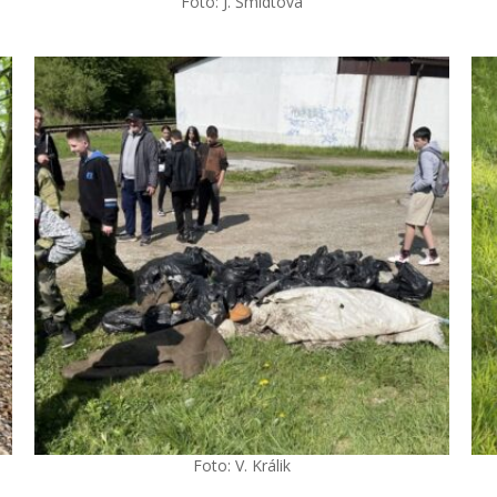
Foto: J. Šmídtová
Foto: V. Králik