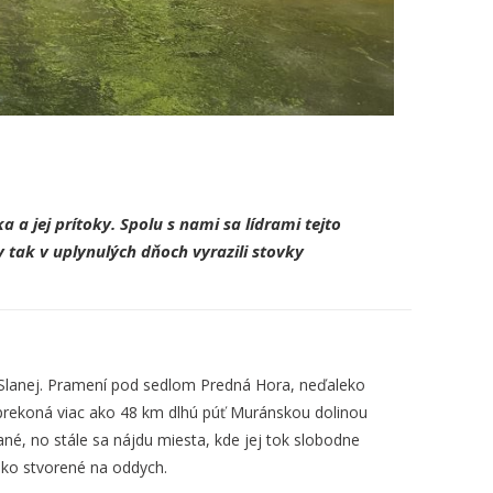
 a jej prítoky.
Spolu s nami sa lídrami tejto
v tak v uplynulých dňoch vyrazili stovky
 Slanej. Pramení pod sedlom Predná Hora, neďaleko
, prekoná viac ako 48 km dlhú púť Muránskou dolinou
né, no stále sa nájdu miesta, kde jej tok slobodne
ako stvorené na oddych.