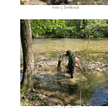
Foto: J. Šmídtová