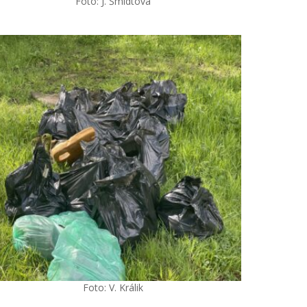
Foto: J. Šmídtová
Foto: V. Králik