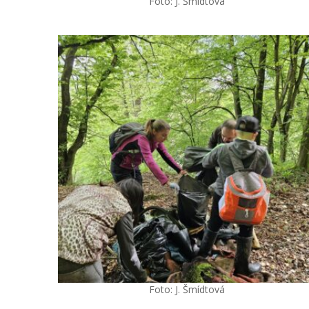
Foto: J. Šmídtová
Foto: J. Šmídtová