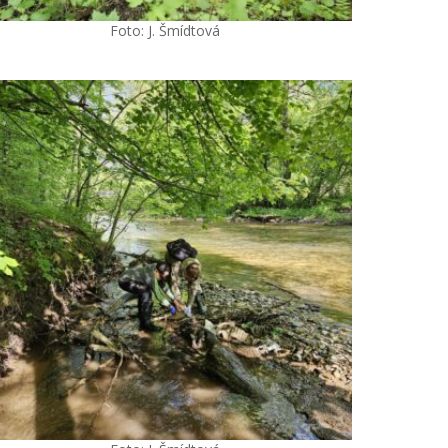
Foto: J. Šmídtová