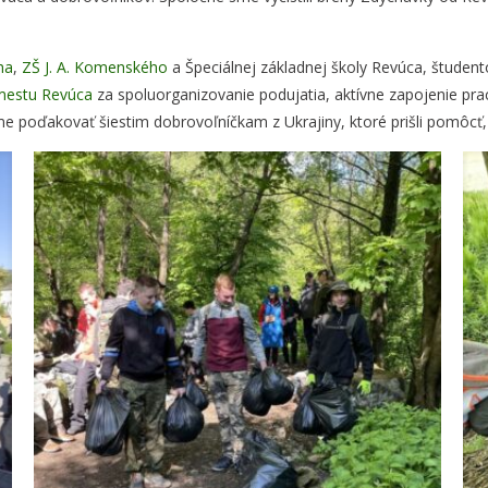
ha
,
ZŠ J. A. Komenského
a Špeciálnej základnej školy Revúca, štude
mestu Revúca
za spoluorganizovanie podujatia, aktívne zapojenie pr
 poďakovať šiestim dobrovoľníčkam z Ukrajiny, ktoré prišli pomôcť, 