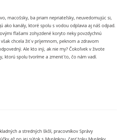
ivo, macošsky, ba priam nepriateľsky, neuvedomujúc si,
jú ako kanály, ktoré spolu s vodou odplavia aj náš odpad.
stovými fľašami zohyzdené koryto rieky povzdychnú
by však chcela žiť v príjemnom, peknom a zdravom
odpovedný. Ale kto iný, ak nie my? Čokoľvek v živote
y, ktorú spolu tvoríme a zmeniť to, čo nám vadí.
kladných a stredných škôl, pracovníkov Správy
účky až po jej sútok s Muránkou, časť toku Muránky