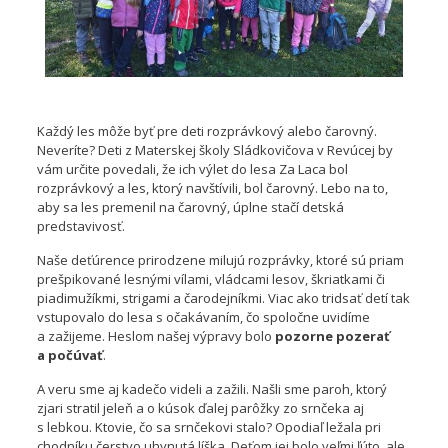
Každý les môže byť pre deti rozprávkový alebo čarovný.
Neveríte? Deti z Materskej školy Sládkovičova v Revúcej by
vám určite povedali, že ich výlet do lesa Za Laca bol
rozprávkový a les, ktorý navštívili, bol čarovný. Lebo na to,
aby sa les premenil na čarovný, úplne stačí detská
predstavivosť.
Naše deťúrence prirodzene milujú rozprávky, ktoré sú priam
prešpikované lesnými vílami, vládcami lesov, škriatkami či
piadimužíkmi, strigami a čarodejníkmi. Viac ako tridsať detí tak
vstupovalo do lesa s očakávaním, čo spoločne uvidíme
a zažijeme. Heslom našej výpravy bolo
pozorne pozerať
a počúvať
.
A veru sme aj kadečo videli a zažili. Našli sme paroh, ktorý
zjari stratil jeleň a o kúsok ďalej parôžky zo srnčeka aj
s lebkou. Ktovie, čo sa srnčekovi stalo? Opodiaľ ležala pri
chodníku čerstvo uhynutá líška. Deťom jej bolo veľmi ľúto, ale