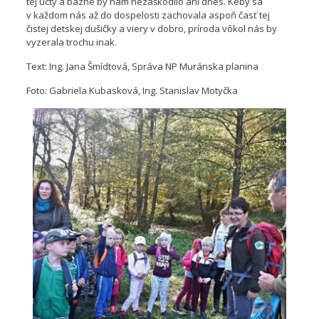
tej úcty a bázne by nám nezaškodilo ani dnes. Keby sa
v každom nás až do dospelosti zachovala aspoň časť tej
čistej detskej dušičky a viery v dobro, príroda vôkol nás by
vyzerala trochu inak.
Text: Ing. Jana Šmídtová, Správa NP Muránska planina
Foto: Gabriela Kubasková, Ing. Stanislav Motyčka