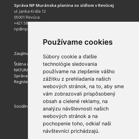
Správa NP Muránska planina so sídlom v Revúcej
ul. Janka Kráľa 12
05001 Revúca
+421 584 422 061
np@npmuranskaplanina.sk
Používame cookies
Zaujímavé stránky
Súbory cookie a ďalšie
technológie sledovania
Štátna ochrana prírody SR
NATURA 2000
používame na zlepšenie vášho
Správa slovenských jaskýň
zážitku z prehliadania našich
Register ponúkaného majetku štátu
webových stránok, na to, aby sme
vám zobrazovali prispôsobený
obsah a cielené reklamy, na
Sociálne siete
analýzu návštevnosti našich
webových stránok a na
pochopenie toho, odkiaľ naši
návštevníci prichádzajú.