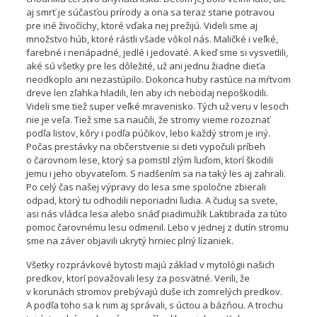
aj smrť je súčasťou prírody a ona sa teraz stane potravou
pre iné živočíchy, ktoré vďaka nej prežijú. Videli sme aj
množstvo húb, ktoré rástli všade vôkol nás. Maličké i veľké,
farebné i nenápadné, jedlé i jedovaté. A keď sme si vysvetlili,
aké sú všetky pre les dôležité, už ani jednu žiadne dieťa
neodkoplo ani nezastúpilo. Dokonca huby rastúce na mŕtvom
dreve len zľahka hladili, len aby ich nebodaj nepoškodili.
Videli sme tiež super veľké mravenisko. Tých už veru v lesoch
nie je veľa. Tiež sme sa naučili, že stromy vieme rozoznať
podľa listov, kôry i podľa púčikov, lebo každý strom je iný.
Počas prestávky na občerstvenie si deti vypočuli príbeh
o čarovnom lese, ktorý sa pomstil zlým ľuďom, ktorí škodili
jemu i jeho obyvateľom. S nadšením sa na taký les aj zahrali.
Po celý čas našej výpravy do lesa sme spoločne zbierali
odpad, ktorý tu odhodili neporiadni ľudia. A čuduj sa svete,
asi nás vládca lesa alebo snáď piadimužík Laktibrada za túto
pomoc čarovnému lesu odmenil. Lebo v jednej z dutín stromu
sme na záver objavili ukrytý hrniec plný lízaniek.
Všetky rozprávkové bytosti majú základ v mytológii našich
predkov, ktorí považovali lesy za posvätné. Verili, že
v korunách stromov prebývajú duše ich zomrelých predkov.
A podľa toho sa k nim aj správali, s úctou a bázňou. A trochu