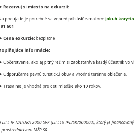
► Rezervuj si miesto na exkurzii:
Na podujatie je potrebné sa vopred prihlásiť e-mailom:
jakub.koryt
191 601
► Cena exkurzie:
bezplatne
Doplňujúce informácie:
► Občerstvenie, ako aj pitný režim si zaobstaráva každý účastník vo vla
► Odporúčame pevnú turistickú obuv a vhodné terénne oblečenie.
► Trasa nie je vhodná pre deti mladšie ako 10 rokov.
 LIFE IP NATURA 2000 SVK (LIFE19 IPE/SK/000003), ktorý je financovaný
R prostredníctvom MŽP SR.