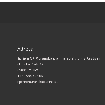
Adresa
Správa NP Muránska planina so sídlom v Revúcej
ul. Janka Kráľa 12
05001 Revúca
+421 584 422 061
np@npmuranskaplanina.sk