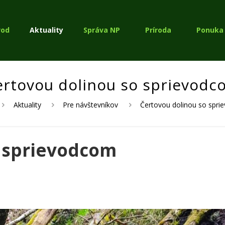
vod
Aktuality
Správa NP
Príroda
Ponuka 
ertovou dolinou so sprievodc
Aktuality
Pre návštevníkov
Čertovou dolinou so spr
o sprievodcom