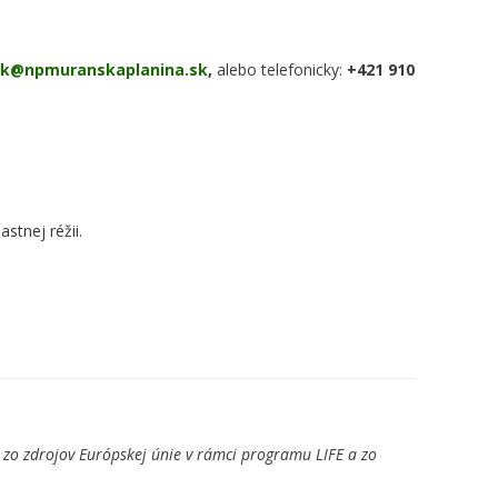
iak@npmuranskaplanina.sk
,
alebo telefonicky:
+421 910
stnej réžii.
 zo zdrojov Európskej únie v rámci programu LIFE a zo