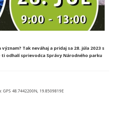
h význam? Tak neváhaj a pridaj sa
28. júla 2023
s
ré ti odhalí sprievodca Správy Národného parku
íku: GPS 48.7442200N, 19.8509819E