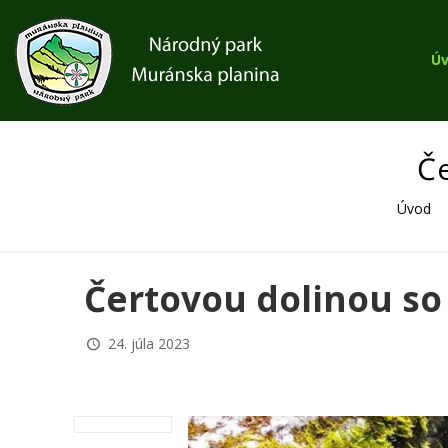
Ú
Č
Úvod
Čertovou dolinou s
24. júla 2023