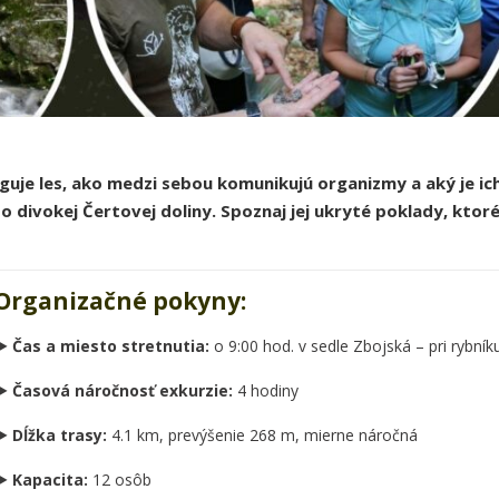
nguje les, ako medzi sebou komunikujú organizmy a aký je ic
 divokej Čertovej doliny. Spoznaj jej ukryté poklady, kto
Organizačné pokyny:
► Čas a miesto stretnutia:
o 9:00 hod. v sedle Zbojská – pri rybn
► Časová náročnosť exkurzie:
4 hodiny
► Dĺžka trasy:
4.1 km, prevýšenie 268 m, mierne náročná
► Kapacita:
12 osôb